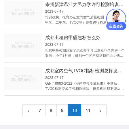
崇州新津温江大邑办学许可检测培训机构室内空气质量检测
谱仪、分光光度计等高精密仪器，技术人员均毕业于
相关院校。
2023-07-17
培训机构、托育办证室内空气质量检测（甲醛、苯、
甲苯、二甲苯、TVOC等）参数进行检测，用于办理
开学许可，本机构服务范围覆盖全成都各区县，需要
检测的老板，直接咨询哦
成都出租房甲醛超标怎么办
2023-07-17
租房甲醛检测超标了怎么办？可以退租吗？先讲一个
案例：今年3月份，成都一个客户找到我们说：他在
平台上租到的房子 住了几个月感觉不舒服，想检测
一下是否室内空气质量超标，为确保租客和平台不产
成都室内空气TVOC指标检测总挥发性有机物家庭
生检测方面纠纷，专门让他们共同在场的情况封闭了
门窗并粘贴封条，第二天由我们公司采样人员上门，
2023-07-17
在双方在场的情况撕掉封条，并进入室内检测。时隔
GB/T18883-2022《室内空气质量标准》更新后，
几天后出具的检测报告，几个房间全部超标，平台退
TVOC检测变成了气相质谱法，很多机构都不能从事
还的从开始到现在（共计4个月租金...
该方法及标准的检测工作，因为质谱仪非常的贵，如
果单纯为了TVOC参数去采购该仪器，代价是比较高
的。四川航计检测技术有限公司，具备GB/T18883-
2022该标准TVOC检测方法，机构拥有全自动热解
<
7
8
9
10
11
>
析气相质谱联用仪，该方法已通过四川省市场监督管
理局评审专家现场考核通过，详细咨询。