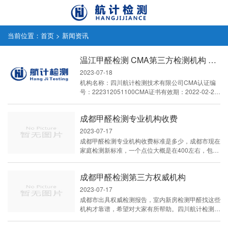
当前位置：
首页
>
新闻资讯
温江甲醛检测 CMA第三方检测机构 室内空气检测
2023-07-18
机构名称：四川航计检测技术有限公司CMA认证编
号：222312051100CMA证书有效期：2022-02-25
至2028-02-24电 话：028-69919123地 址：
四川省成都市温江区公平花都大道西段9号4栋1单元
成都甲醛检测专业机构收费
14层1404号四川航计检测技术有限公司，是一家通
过CMA资质认定三方检测...
2023-07-17
成都甲醛检测专业机构收费标准是多少，成都市现在
家庭检测新标准，一个点位大概是在400左右，包含
了甲醛、苯、甲苯、二甲苯、TVOC参数检测，工程
验收及点位较多的，大概是在2百左右的费用，当然
成都甲醛检测第三方权威机构
标准是不一样的，工程一般都是用50325标准，家庭
18883标准。两个标准适用性不一样，检测方法也不
2023-07-17
一样，价格也就不一样。什么叫点位：家庭一般1个
成都市出具权威检测报告，室内新房检测甲醛找这些
房间为1个采样点，每个采样点的样品都需要单独分
机构才靠谱，希望对大家有所帮助。四川航计检测，
析出具数据，所以按点...
是一家通过CMA资质认定的机构，拥有先进仪器，
进口安捷伦气相质谱仪、多台全自动热解析、气象色