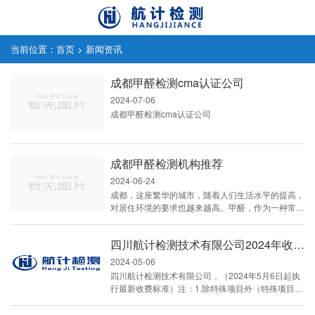
当前位置：
首页
>
新闻资讯
成都甲醛检测cma认证公司
2024-07-06
成都甲醛检测cma认证公司
成都甲醛检测机构推荐
2024-06-24
成都，这座繁华的城市，随着人们生活水平的提高，
对居住环境的要求也越来越高。甲醛，作为一种常见
的室内空气污染源，已经引起了广大市民的广泛关
注。为了保障市民的健康，市场上涌现出了众多的甲
四川航计检测技术有限公司2024年收费标准
醛检测机构。本文将为大家推荐几家在成都市场上备
受信赖的甲醛检测机构。首先，我们要介绍的是四川
2024-05-06
航计检测技术有限公司。这是一家致力于室内空气检
四川航计检测技术有限公司，（2024年5月6日起执
测和工程质量检测服务的机构，拥有CMA检测资质
行最新收费标准）注：1.除特殊项目外（特殊项目
和独立实验室。自成立以来，他们一直...
指：涉及司法纠纷、建设项目验收、办证备案、分多
批次、开展工作成本较高复杂、路途远等）需联系工