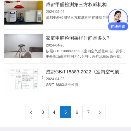
成都甲醛检测第三方权威机构
作人员重新核算检测周期及成本，并单独报价，请以
实际报价单为准；2.本公示报价京东、淘宝、美团等
2024-05-06
平台收费标准同步；3.本收费标准仅委托现场采样，
成都甲醛检测第三方权威机构在哪找？哪家靠谱
送样检测请咨询工作人员；4.本收费标准仅限成都市
范围内；5.收款方式：...
家庭甲醛检测采样时间是多久?
2024-04-28
按照GB/T18883-2022《室内空气质量标准》要求，
甲醛现场采样时间为45分钟，采样流量应该根据不
同检验方法进行调整，进行还有客户告知有机构对他
房间检测时，用的20分钟，那一定是不对的，除非
成都GB/T18883-2022《室内空气质量标准》检测TVOC能否盖章
他不用标准给你下结论，也不用该标准给你下参考
值，只是使用检验方法。那就是没有任何问题的，还
2024-04-08
有就是用的GB50325标准。家庭检测时，不建议使
GB/T18883标准检测
用50325标准，因为密闭时间为至少1小时，不符合
家庭居住环境，...
<
3
4
5
6
7
>